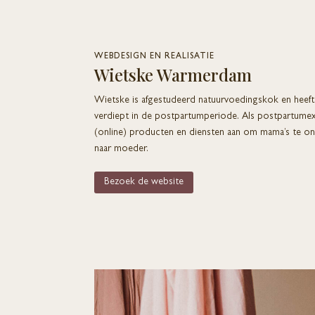
WEBDESIGN EN REALISATIE
Wietske Warmerdam
Wietske is afgestudeerd natuurvoedingskok en heeft z
verdiept in de postpartumperiode. Als postpartumexp
(online) producten en diensten aan om mama’s te on
naar moeder.
Bezoek de website